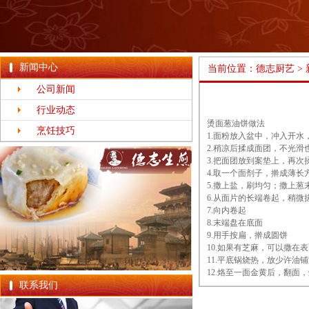
新闻中心
当前位置：
德志厨艺
>
公司新闻
行业动态
烫面葱油饼做法
烹饪技巧
1.面粉放入盆中，冲入开水
2.稍凉后揉成面团，不光
3.把面团放到案垫上，再次
4.取一个面剂子，擀成薄
5.撒上盐，刷均匀；撒上葱
6.从面片的长端卷起，稍微
7.向内卷起
8.末端盘在底面
9.用手按扁，擀成圆饼
10.如果有芝麻，可以撒在
11.平底锅烧热，放少许油
12.烙至一面金黄后，翻
联系我们