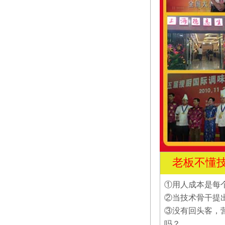
老板不懂
①用人成本是每
②当技术骨干提
③没有回头客，
吗？