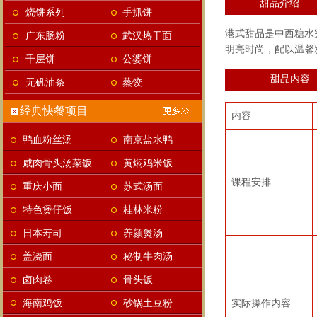
甜品介绍
烧饼系列
手抓饼
港式甜品是中西糖水
广东肠粉
武汉热干面
明亮时尚，配以温馨
千层饼
公婆饼
甜品内容
无矾油条
蒸饺
经典快餐项目
内容
鸭血粉丝汤
南京盐水鸭
咸肉骨头汤菜饭
黄焖鸡米饭
课程安排
重庆小面
苏式汤面
特色煲仔饭
桂林米粉
日本寿司
养颜煲汤
盖浇面
秘制牛肉汤
卤肉卷
骨头饭
海南鸡饭
砂锅土豆粉
实际操作内容