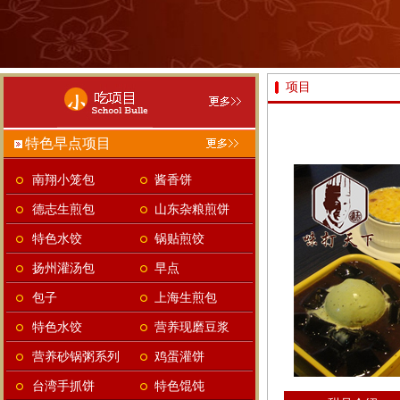
项目
特色早点项目
南翔小笼包
酱香饼
德志生煎包
山东杂粮煎饼
特色水饺
锅贴煎饺
扬州灌汤包
早点
包子
上海生煎包
特色水饺
营养现磨豆浆
营养砂锅粥系列
鸡蛋灌饼
台湾手抓饼
特色馄饨