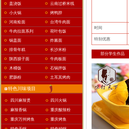
盖浇饭
云南过桥米线
小火锅
烤鸭脖
河南烩面
台湾牛肉面
时间
牛肉拉面系列
荷叶包饭
特别优惠
锅盖面
炸酱面
排骨年糕
长沙米粉
部分学生作品
陕西臊子面
牛肉板面
木桶饭
石锅拌饭
肥肠粉
土耳其烤肉
特色川味项目
四川麻辣烫
四川火锅
麻辣香锅
重庆酸辣粉
重庆万州烤鱼
重庆烤鱼
特色干锅
特色砂锅