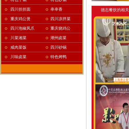
四川担担面
串串香
德志餐饮的相关
重庆鸡公煲
四川凉拌菜
四川泡椒凤爪
重庆烧鸡公
川菜湘菜
潮州卤菜
咸肉菜饭
四川砂锅
川味卤菜
特色烤鸭