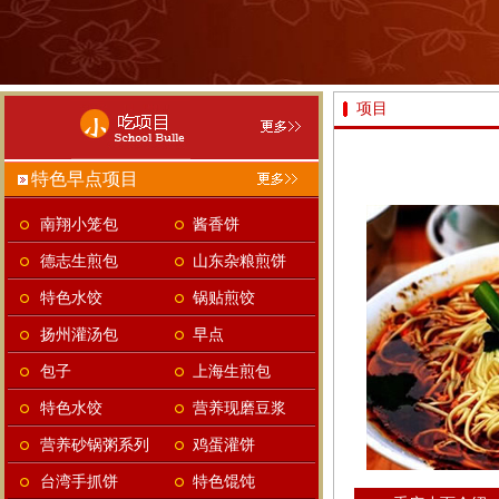
项目
特色早点项目
南翔小笼包
酱香饼
德志生煎包
山东杂粮煎饼
特色水饺
锅贴煎饺
扬州灌汤包
早点
包子
上海生煎包
特色水饺
营养现磨豆浆
营养砂锅粥系列
鸡蛋灌饼
台湾手抓饼
特色馄饨