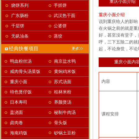
重庆小面介绍
烧饼系列
手抓饼
重庆小面介绍
广东肠粉
武汉热干面
说到重庆给人的影响
千层饼
公婆饼
在火锅之前的就是重
好，甚至没有堂子，
无矾油条
蒸饺
呼，三下五除二的就
经典快餐项目
起，不论身世，不论
鸭血粉丝汤
南京盐水鸭
重庆小面内
咸肉骨头汤菜饭
黄焖鸡米饭
内容
重庆小面
苏式汤面
特色煲仔饭
桂林米粉
日本寿司
养颜煲汤
盖浇面
秘制牛肉汤
课程安排
卤肉卷
骨头饭
海南鸡饭
砂锅土豆粉