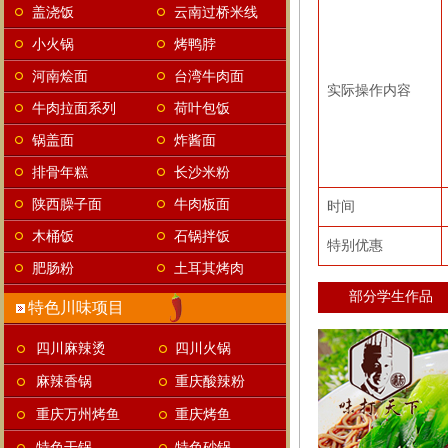
盖浇饭
云南过桥米线
小火锅
烤鸭脖
河南烩面
台湾牛肉面
实际操作内容
牛肉拉面系列
荷叶包饭
锅盖面
炸酱面
排骨年糕
长沙米粉
陕西臊子面
牛肉板面
时间
木桶饭
石锅拌饭
特别优惠
肥肠粉
土耳其烤肉
部分学生作品
特色川味项目
四川麻辣烫
四川火锅
麻辣香锅
重庆酸辣粉
重庆万州烤鱼
重庆烤鱼
特色干锅
特色砂锅