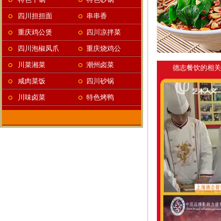
四川担担面
串串香
重庆鸡公煲
四川凉拌菜
四川泡椒凤爪
重庆烧鸡公
川菜湘菜
潮州卤菜
德志餐饮的相关
咸肉菜饭
四川砂锅
川味卤菜
特色烤鸭