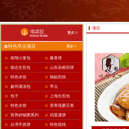
项目
特色早点项目
南翔小笼包
酱香饼
德志生煎包
山东杂粮煎饼
特色水饺
锅贴煎饺
扬州灌汤包
早点
包子
上海生煎包
特色水饺
营养现磨豆浆
营养砂锅粥系列
鸡蛋灌饼
台湾手抓饼
特色馄饨