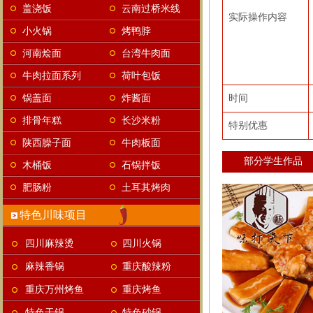
盖浇饭
云南过桥米线
实际操作内容
小火锅
烤鸭脖
河南烩面
台湾牛肉面
牛肉拉面系列
荷叶包饭
锅盖面
炸酱面
时间
排骨年糕
长沙米粉
特别优惠
陕西臊子面
牛肉板面
部分学生作品
木桶饭
石锅拌饭
肥肠粉
土耳其烤肉
特色川味项目
四川麻辣烫
四川火锅
麻辣香锅
重庆酸辣粉
重庆万州烤鱼
重庆烤鱼
特色干锅
特色砂锅