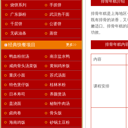
排骨年糕介绍
烧饼系列
手抓饼
排骨年糕是上海地区
广东肠粉
武汉热干面
既有排骨的浓香，又
千层饼
公婆饼
嫩适口。排骨年糕的
功效。
无矾油条
蒸饺
经典快餐项目
排骨年糕内
鸭血粉丝汤
南京盐水鸭
内容
咸肉骨头汤菜饭
黄焖鸡米饭
重庆小面
苏式汤面
特色煲仔饭
桂林米粉
课程安排
日本寿司
养颜煲汤
盖浇面
秘制牛肉汤
卤肉卷
骨头饭
海南鸡饭
砂锅土豆粉