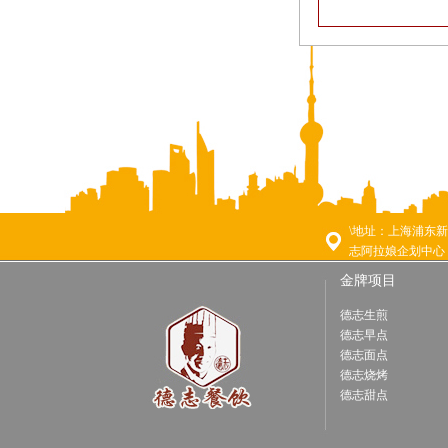
\地址：上海浦东新
志阿拉娘企划中心
金牌项目
德志生煎
德志早点
德志面点
德志烧烤
德志甜点