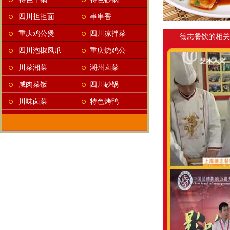
四川担担面
串串香
重庆鸡公煲
四川凉拌菜
德志餐饮的相关
四川泡椒凤爪
重庆烧鸡公
川菜湘菜
潮州卤菜
咸肉菜饭
四川砂锅
川味卤菜
特色烤鸭